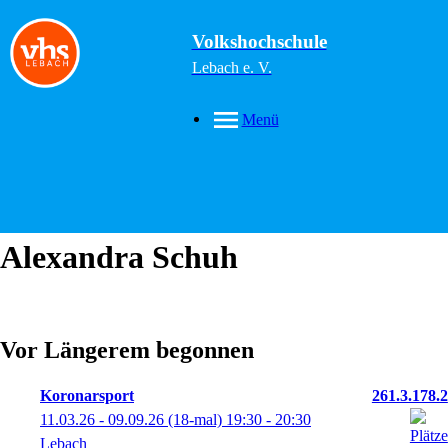
Volkshochschule
Lebach e. V.
Menü
Alexandra
Schuh
Vor Längerem begonnen
Koronarsport
261.3.178.2
11.03.26 - 09.09.26
(18-mal)
19:30
- 20:30
Lebach