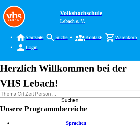
Volkshochschule
Lebach e. V.
Startseite
Suche
Kontakt
Warenkorb
Login
Herzlich Willkommen bei der
VHS Lebach!
Suchen
Unsere Programmbereiche
Sprachen