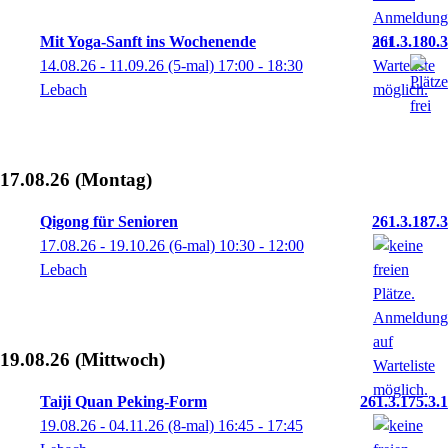
Mit Yoga-Sanft ins Wochenende
261.3.180.3
14.08.26 - 11.09.26
(5-mal)
17:00
- 18:30
Lebach
17.08.26
(Montag)
Qigong für Senioren
261.3.187.3
17.08.26 - 19.10.26
(6-mal)
10:30
- 12:00
Lebach
19.08.26
(Mittwoch)
Taiji Quan Peking-Form
261.3.175.3.1
19.08.26 - 04.11.26
(8-mal)
16:45
- 17:45