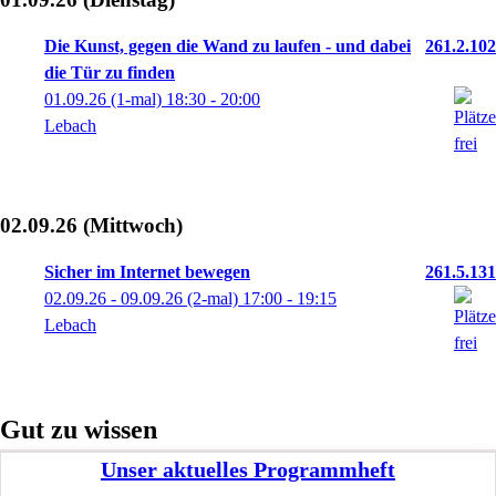
Die Kunst, gegen die Wand zu laufen - und dabei
261.2.102
die Tür zu finden
01.09.26
(1-mal)
18:30
- 20:00
Lebach
02.09.26
(Mittwoch)
Sicher im Internet bewegen
261.5.131
02.09.26 - 09.09.26
(2-mal)
17:00
- 19:15
Lebach
Gut zu wissen
Unser aktuelles Programmheft