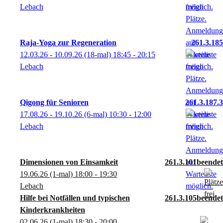
Lebach
Raja-Yoga zur Regeneration
261.3.185
12.03.26 - 10.09.26
(18-mal)
18:45
- 20:15
Lebach
Qigong für Senioren
261.3.187.3
17.08.26 - 19.10.26
(6-mal)
10:30
- 12:00
Lebach
Dimensionen von Einsamkeit
261.3.101
19.06.26
(1-mal)
18:00
- 19:30
Lebach
Hilfe bei Notfällen und typischen
261.3.105
Kinderkrankheiten
02.06.26
(1-mal)
18:30
- 20:00