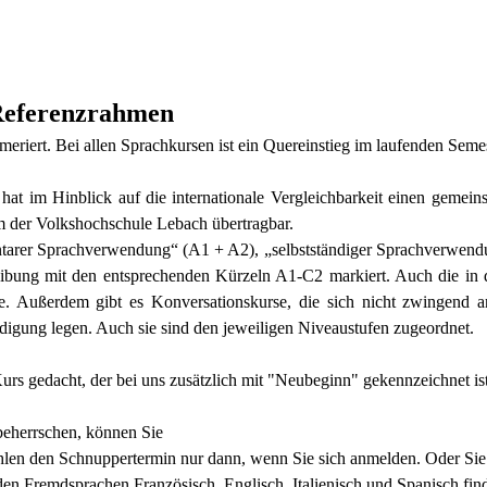
 Referenzrahmen
riert. Bei allen Sprachkursen ist ein Quereinstieg im laufenden Seme
hat im Hinblick auf die internationale Vergleichbarkeit einen gemein
em der Volkshochschule Lebach übertragbar.
ntarer Sprachverwendung“ (A1 + A2), „selbstständiger Sprachverwe
eibung mit den entsprechenden Kürzeln A1-C2 markiert. Auch die in
fte. Außerdem gibt es Konversationskurse, die sich nicht zwingend a
ändigung legen. Auch sie sind den jeweiligen Niveaustufen zugeordnet.
Kurs gedacht, der bei uns zusätzlich mit "Neubeginn" gekennzeichnet ist
 beherrschen, können Sie
ahlen den Schnuppertermin nur dann, wenn Sie sich anmelden. Oder S
 den Fremdsprachen Französisch, Englisch, Italienisch und Spanisch fi