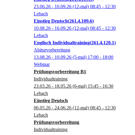
23.06.26 - 10.09.26
(12-mal)
08:45
- 12:30
Lebach
Einstieg Deutsch
261.4.109.6
10.08.26 - 16.09.26
(12-mal)
08:45
- 12:30
Lebach
Englisch Individualtraining
261.4.120.1
Abiturvorbereitung
13.08.26 - 10.09.26
(5-mal)
17:00
- 18:00
Webinar
Prüfungsvorbereitung B1
Individualtraining
23.03.26 - 18.05.26
(6-mal)
15:45
- 16:30
Lebach
Einstieg Deutsch
06.05.26 - 24.06.26
(12-mal)
08:45
- 12:30
Lebach
Prüfungsvorbereitung
Individualtraining