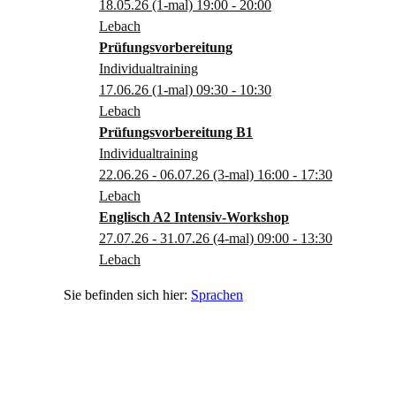
18.05.26
(1-mal)
19:00
- 20:00
Lebach
Prüfungsvorbereitung
Individualtraining
17.06.26
(1-mal)
09:30
- 10:30
Lebach
Prüfungsvorbereitung B1
Individualtraining
22.06.26 - 06.07.26
(3-mal)
16:00
- 17:30
Lebach
Englisch A2 Intensiv-Workshop
27.07.26 - 31.07.26
(4-mal)
09:00
- 13:30
Lebach
Sprachen