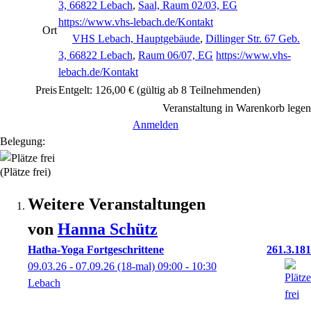
3, 66822 Lebach
,
Saal, Raum 02/03, EG
https://www.vhs-lebach.de/Kontakt
Ort
VHS Lebach, Hauptgebäude
,
Dillinger Str. 67 Geb.
3, 66822 Lebach
,
Raum 06/07, EG
https://www.vhs-
lebach.de/Kontakt
Preis
Entgelt: 126,00 € (gültig ab 8 Teilnehmenden)
Veranstaltung in Warenkorb legen
Anmelden
Belegung:
(Plätze frei)
Weitere Veranstaltungen
von
Hanna
Schütz
Hatha-Yoga Fortgeschrittene
261.3.181
09.03.26 - 07.09.26
(18-mal)
09:00
- 10:30
Lebach