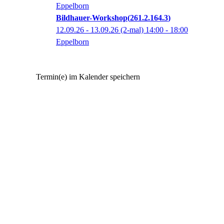
Eppelborn
Bildhauer-Workshop
261.2.164.3
12.09.26 - 13.09.26
(2-mal)
14:00
- 18:00
Eppelborn
Termin(e) im Kalender speichern