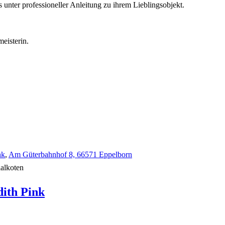
 unter professioneller Anleitung zu ihrem Lieblingsobjekt.
eisterin.
nk
,
Am Güterbahnhof 8, 66571 Eppelborn
ialkoten
dith
Pink