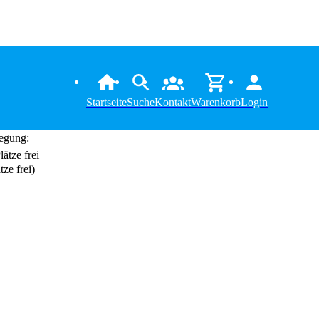
Startseite
Suche
Kontakt
Warenkorb
Login
egung:
tze frei)