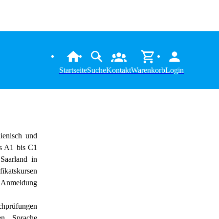
Startseite
Suche
Kontakt
Warenkorb
Login
lienisch und
s A1 bis C1
Saarland in
ifikatskursen
e Anmeldung
üfungen
n, Sprache