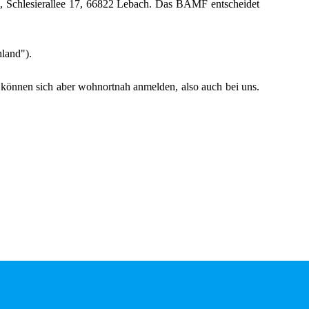
, Schlesierallee 17, 66822 Lebach. Das BAMF entscheidet
land").
e können sich aber wohnortnah anmelden, also auch bei uns.