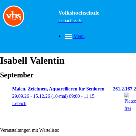
Volkshochschule
Lebach e. V.
Menü
Isabell
Valentin
September
Malen, Zeichnen, Aquarellieren für Senioren
261.2.167.2
29.09.26 - 15.12.26
(10-mal)
09:00
- 11:15
Lebach
Veranstaltungen mit Warteliste: