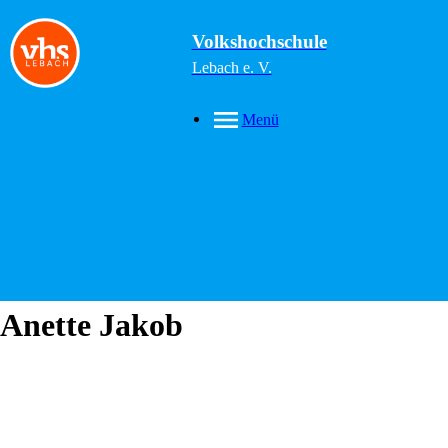
Volkshochschule
Lebach e. V.
Menü
Anette
Jakob