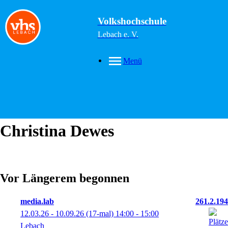
Volkshochschule
Lebach e. V.
Menü
Christina
Dewes
Vor Längerem begonnen
media.lab
261.2.194
12.03.26 - 10.09.26
(17-mal)
14:00
- 15:00
Lebach