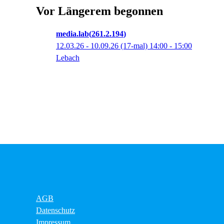
Vor Längerem begonnen
media.lab
261.2.194
12.03.26 - 10.09.26
(17-mal)
14:00
- 15:00
Lebach
AGB
Datenschutz
Impressum