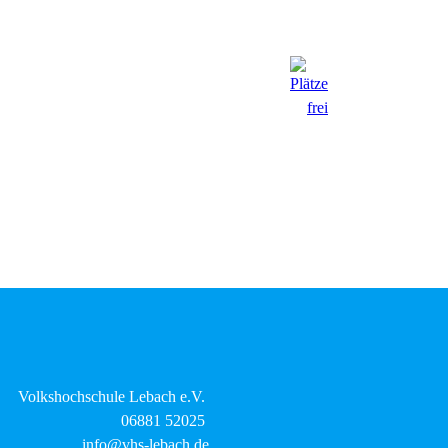
Volkshochschule Lebach e.V.
06881 52025
info@vhs-lebach.de