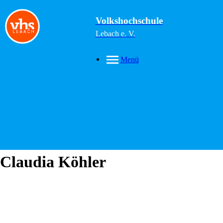
Volkshochschule
Lebach e. V.
Menü
Claudia
Köhler