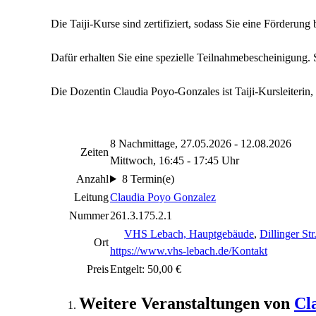
Die Taiji-Kurse sind zertifiziert, sodass Sie eine Förderun
Dafür erhalten Sie eine spezielle Teilnahmebescheinigung. 
Die Dozentin Claudia Poyo-Gonzales ist Taiji-Kursleiterin, 
8 Nachmittage, 27.05.2026 - 12.08.2026
Zeiten
Mittwoch, 16:45 - 17:45 Uhr
Anzahl
8 Termin(e)
Leitung
Claudia Poyo Gonzalez
Nummer
261.3.175.2.1
VHS Lebach, Hauptgebäude
,
Dillinger St
Ort
https://www.vhs-lebach.de/Kontakt
Preis
Entgelt: 50,00 €
Weitere Veranstaltungen von
Cl