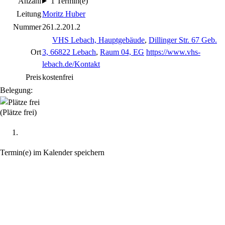
Anzahl
1 Termin(e)
Leitung
Moritz Huber
Nummer
261.2.201.2
VHS Lebach, Hauptgebäude
,
Dillinger Str. 67 Geb.
Ort
3, 66822 Lebach
,
Raum 04, EG
https://www.vhs-
lebach.de/Kontakt
Preis
kostenfrei
Belegung:
(Plätze frei)
Termin(e) im Kalender speichern