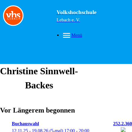
Volkshochschule
Lebach e. V.
Menü
Christine
Sinnwell-
Backes
Vor Längerem begonnen
Buchauswahl
252.2.360
12.11.25 - 19.08.26
(5-mal)
17:00
- 20:00