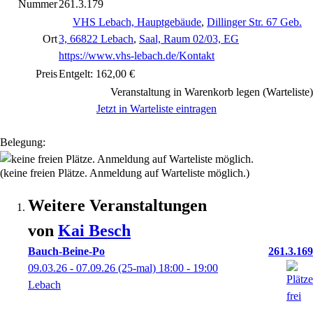
Nummer
261.3.179
VHS Lebach, Hauptgebäude
,
Dillinger Str. 67 Geb.
Ort
3, 66822 Lebach
,
Saal, Raum 02/03, EG
https://www.vhs-lebach.de/Kontakt
Preis
Entgelt: 162,00 €
Veranstaltung in Warenkorb legen (Warteliste)
Jetzt in Warteliste eintragen
Belegung:
(keine freien Plätze. Anmeldung auf Warteliste möglich.)
Weitere Veranstaltungen
von
Kai
Besch
Bauch-Beine-Po
261.3.169
09.03.26 - 07.09.26
(25-mal)
18:00
- 19:00
Lebach